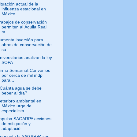
ituación actual de la
influenza estacional en
México
rabajos de conservación
permiten al Águila Real
m...
umenta inversión para
obras de conservación de
su...
niversitarios analizan la ley
SOPA
irma Semarnat Convenios
por cerca de mil mdp
para...
Cuánta agua se debe
beber al día?
eterioro ambiental en
México urge de
especialista...
mpulsa SAGARPA acciones
de mitigación y
adaptació...
eorienta la SAGARPA sus