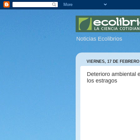
Noticias Ecolibrios
VIERNES, 17 DE FEBRERO 
Deterioro ambiental 
los estragos
México es uno de los paíse
cultural. Sin embargo, ac
un proceso acelerado de a
requiere de la formación 
este contexto, el Centro U
Universidad de Guadalajar
recursos naturales.
El jefe del Departamento