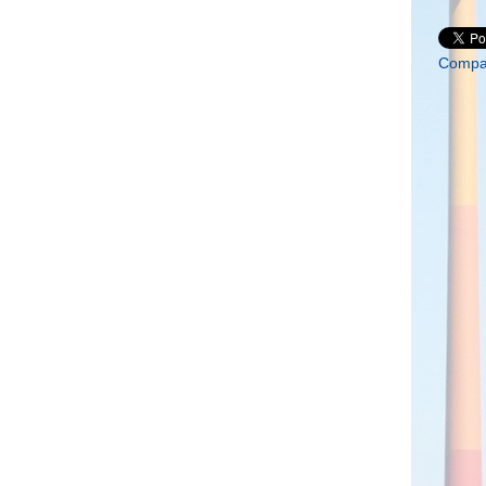
anuel Martínez, señala que la maestría ofrece
lto nivel en la gestión de los recursos naturales,
os en las áreas de ecología, sociología, economía,
Compar
estadística. “Nuestros egresados entienden los
el manejo de los recursos naturales como procesos
lución enfoques multidisciplinarios e interdisciplinarios
la sustentabilidad”, dijo.
e nuestros estudiantes es integral, en la que
nes socioambientales complejas en el campo de la
ra la conservación de la biodiversidad y el
 ecológicos esenciales para el sustento de la vida y
o bien a la gestión del proceso social relativo a los
o, económico, social, cultural, organizativo y ético”.
ga que la maestría es un programa orientado a la
dad escolarizada, reconocido por el Programa Nacional
 (PNPC) del CONACYT y forma parte del Espacio
rior (ECOES). La duración de este programa
emestres. La modalidad para obtención del grado de
ón y defensa de una tesis producto de un trabajo de
s de investigación incluyen: desarrollo sustentable,
tos (huella ecológica); patrones de distribución espacial