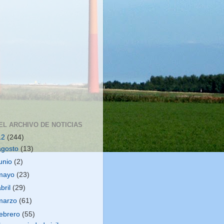
EL ARCHIVO DE NOTICIAS
12
(244)
agosto
(13)
junio
(2)
mayo
(23)
abril
(29)
marzo
(61)
febrero
(55)