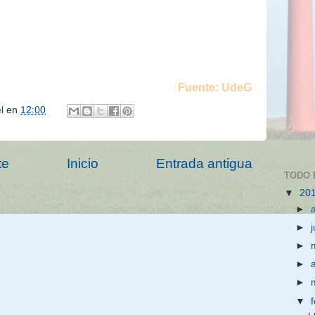
 terrestres; sociología rural, manejo de recursos
stentable; ecología de peces y ecosistemas
de especies invasoras, redes tróficas en ambientes
oreo; patrones del paisaje, regímenes de perturbación
.
e otros”
Fuente: UdeG
el
en
12:00
te
Inicio
Entrada antigua
TODO 
▼
20
►
►
►
►
►
▼