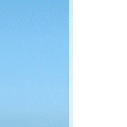
Autlán de Navarro, Luis M
formación profesional de a
desarrollando conocimient
conservación biológica y 
problemas ambientales y 
complejos. Aplican a su so
desde de la perspectiva de 
“Es así que la formación d
abordamos las interaccio
gestión e investigación pa
mantenimiento de procesos
de los recursos naturales, 
recursos naturales: polític
Luis Manuel Martínez agre
investigación y de modali
de Posgrados de Calidad
Común de Educación Supe
académico es de cuatro s
maestría es la presentaci
investigación original.
“Algunas de nuestras línea
turismo alternativo, impac