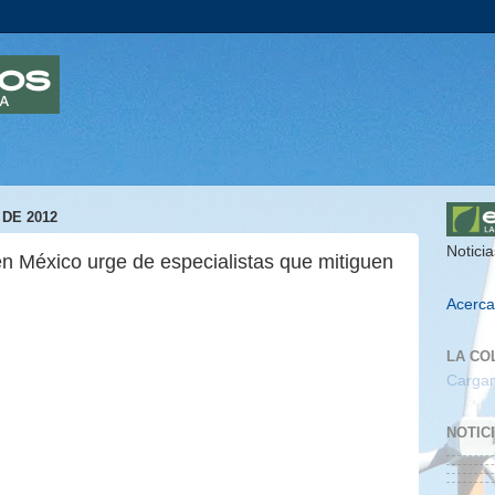
DE 2012
Noticia
en México urge de especialistas que mitiguen
Acerca
s que se caracteriza por su alta riqueza biológica y
tualmente se observa un creciente deterioro ambiental y
LA CO
gotamiento de los recursos naturales, por lo que se
Cargan
de recursos calificados para atender este problema. En
niversitario de la Costa Sur (CUCSur) de la
a ofrece la maestría en Ciencias en manejo de
NOTIC
 de Ecología y Recursos Naturales del CUCSur, en