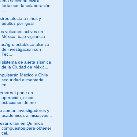
lama sociedad civil a
fortalecer la colaboración
...
strés afecta a niños y
adultos por igual
os volcanes activos en
México, bajo vigilancia
asAgro establece alianza
de investigación con
Tec...
l sistema de alerta sísmica
de la Ciudad de Méxic...
mpulsarán México y Chile
seguridad alimentaria
en...
emarnat pone en
operación, cinco
estaciones de mo...
e suman investigadores y
académicos a iniciativas...
esarrollan en Química
compuestos para obtener
cel...