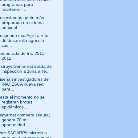
programas para
mantener l...
ecesitamos gente más
preparada en el tema
ambient...
esponde masAgro a reto
de desarrollo agrícola
sus...
emporada de frío 2011-
2012
nstruye Semarnat salida de
inspección a zona arre...
iseñan investigadores del
INAPESCA nueva red
para...
asta el momento no se
registran brotes
epidémicos...
emarnat combate sequía;
genera 70 mil
oportunidad...
bre SAGARPA micrositio
para acercar programas a