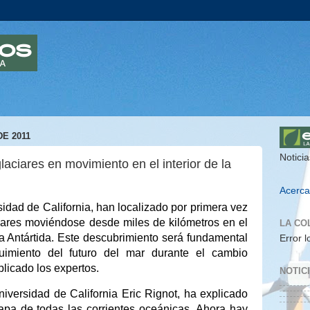
E 2011
Noticia
aciares en movimiento en el interior de la
Acerca
sidad de California, han localizado por primera vez
iares moviéndose desde miles de kilómetros en el
LA CO
 la Antártida. Este descubrimiento será fundamental
Error l
uimiento del futuro del mar durante el cambio
plicado los expertos.
NOTIC
Universidad de California Eric Rignot, ha explicado
pa de todas las corrientes oceánicas. Ahora hay