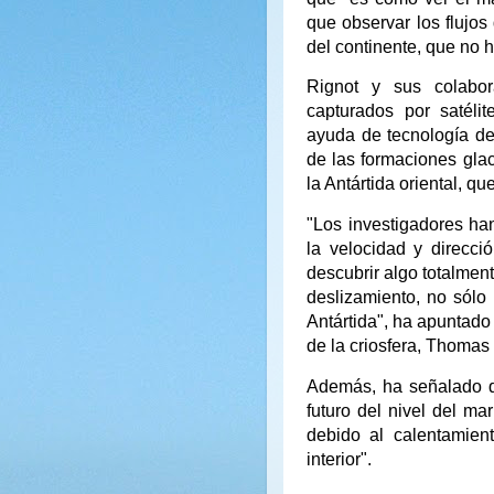
que observar los flujos
del continente, que no h
Rignot y sus colabor
capturados por satéli
ayuda de tecnología de
de las formaciones gla
la Antártida oriental, q
"Los investigadores h
la velocidad y direcci
descubrir algo totalmen
deslizamiento, no sólo 
Antártida", ha apuntado
de la criosfera, Thomas
Además, ha señalado qu
futuro del nivel del ma
debido al calentamien
interior".