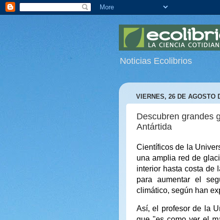
Noticias Ecolibrios
VIERNES, 26 DE AGOSTO D
Descubren grandes gl
Antártida
Científicos de la Univer
una amplia red de glac
interior hasta costa de
para aumentar el seg
climático, según han ex
Así, el profesor de la 
que "es como ver el ma