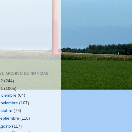
EL ARCHIVO DE NOTICIAS
12
(244)
11
(1005)
diciembre
(64)
noviembre
(107)
octubre
(78)
septiembre
(118)
agosto
(117)