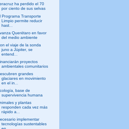
eracruz ha perdido el 70
por ciento de sus selvas
l Programa Transporte
Limpio permite reducir
hast...
vanza Querétaro en favor
del medio ambiente
on el viaje de la sonda
juno a Júpiter, se
entend...
inanciarán proyectos
ambientales comunitarios
escubren grandes
glaciares en movimiento
en el in...
cología, base de
supervivencia humana
nimales y plantas
responden cada vez más
rápido a...
ecesario implementar
tecnologías sustentables
en ...