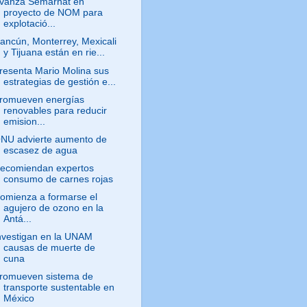
vanza Semarnat en
proyecto de NOM para
explotació...
ancún, Monterrey, Mexicali
y Tijuana están en rie...
resenta Mario Molina sus
estrategias de gestión e...
romueven energías
renovables para reducir
emision...
NU advierte aumento de
escasez de agua
ecomiendan expertos
consumo de carnes rojas
omienza a formarse el
agujero de ozono en la
Antá...
nvestigan en la UNAM
causas de muerte de
cuna
romueven sistema de
transporte sustentable en
México