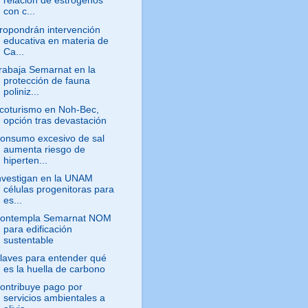
relación de estrógenos
con c...
ropondrán intervención
educativa en materia de
Ca...
rabaja Semarnat en la
protección de fauna
poliniz...
coturismo en Noh-Bec,
opción tras devastación
onsumo excesivo de sal
aumenta riesgo de
hiperten...
nvestigan en la UNAM
células progenitoras para
es...
ontempla Semarnat NOM
para edificación
sustentable
laves para entender qué
es la huella de carbono
ontribuye pago por
servicios ambientales a