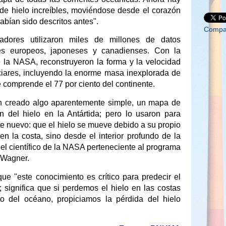
 de hielo increíbles, moviéndose desde el corazón
abían sido descritos antes".
Compar
adores utilizaron miles de millones de datos
tes europeos, japoneses y canadienses. Con la
 la NASA, reconstruyeron la forma y la velocidad
ciares, incluyendo la enorme masa inexplorada de
ue comprende el 77 por ciento del continente.
an creado algo aparentemente simple, un mapa de
ón del hielo en la Antártida; pero lo usaron para
te nuevo: que el hielo se mueve debido a su propio
en la costa, sino desde el interior profundo de la
 el científico de la NASA perteneciente al programa
 Wagner.
e "este conocimiento es crítico para predecir el
r; significa que si perdemos el hielo en las costas
to del océano, propiciamos la pérdida del hielo