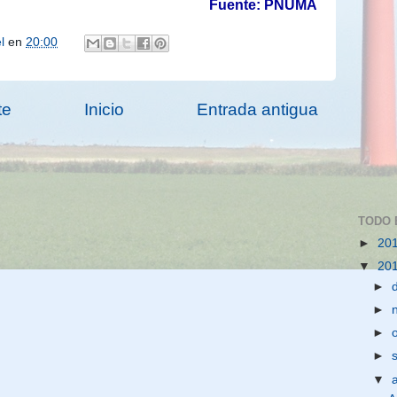
Fuente: PNUMA
el
en
20:00
te
Inicio
Entrada antigua
TODO 
►
20
▼
20
►
►
►
►
▼