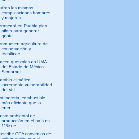
ufren las mismas
complicaciones hombres
y mujeres...
rrancará en Puebla plan
piloto para generar
geote...
romueven agricultura de
conservación y
tecnificac...
acen quetzales en UMA
del Estado de México:
Semarnat
ambio climático
incrementa vulnerabilidad
del Val...
ntimateria, combustible
más eficiente que la
ener...
osto ambiental de
producción en el país es
11% de...
uscribe CCA convenios de
colaboración con el