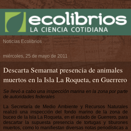
Noticias Ecolibrios
miércoles, 25 de mayo de 2011
Descarta Semarnat presencia de animales
muertos en la Isla La Roqueta, en Guerrero
Se llevó a cabo una inspección marina en la zona por parte
de autoridades federales
La Secretaría de Medio Ambiente y Recursos Naturales
realizó una inspección del fondo marino de la zona de
buceo de la Isla La Roqueta, en el estado de Guerrero, para
descartar la supuesta presencia de tortugas y tiburones
muertos, como lo manifiestan diversas notas periodísticas a