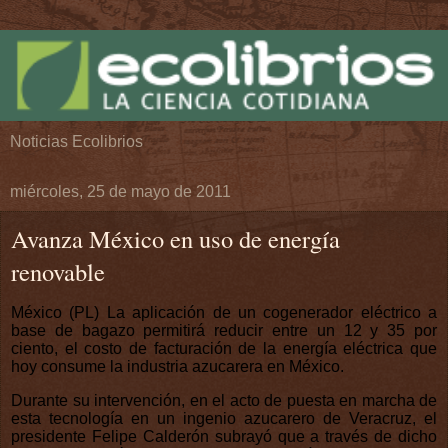
Noticias Ecolibrios
miércoles, 25 de mayo de 2011
Avanza México en uso de energía
renovable
México (PL) La aplicación de un cogenerador eléctrico a
base de bagazo permitirá reducir entre un 12 y 35 por
ciento, el costo de facturación de la energía eléctrica que
hoy consume la industria azucarera en México.
Durante su intervención, en el acto de puesta en marcha de
esta tecnología en un ingenio azucarero de Veracruz, el
presidente Felipe Calderón subrayó que a través de dicho